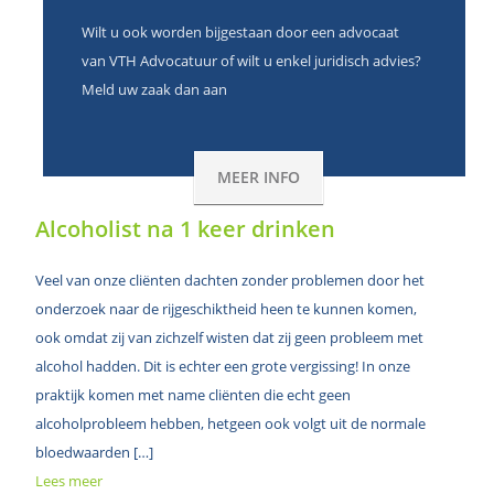
Wilt u ook worden bijgestaan door een advocaat
van VTH Advocatuur of wilt u enkel juridisch advies?
Meld uw zaak dan aan
MEER INFO
Alcoholist na 1 keer drinken
Veel van onze cliënten dachten zonder problemen door het
onderzoek naar de rijgeschiktheid heen te kunnen komen,
ook omdat zij van zichzelf wisten dat zij geen probleem met
alcohol hadden. Dit is echter een grote vergissing! In onze
praktijk komen met name cliënten die echt geen
alcoholprobleem hebben, hetgeen ook volgt uit de normale
bloedwaarden […]
Lees meer